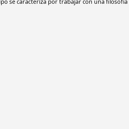
po se caracteriza por trabajar con una filosofía
d y transparencia
Creatividad
nuestros inicios un trabajo
Creemos firmemente en la innovación c
ple con cada requerimiento
por ello nos mantenemos actualizados
stros clientes.
últimas tendencias del mercado