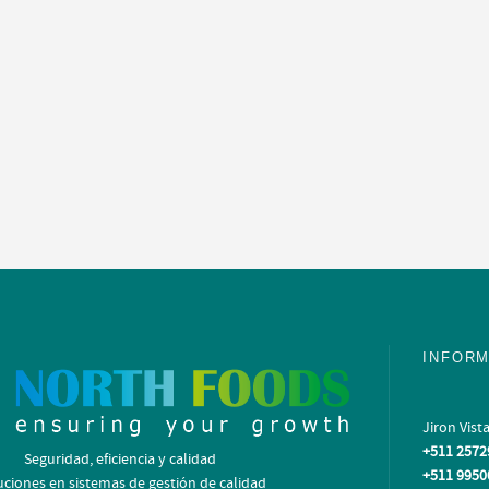
severancia
Responsabilidad
irmeza y constancia hasta
Mantenemos un equilibrio responsable e
jetivos planteados y lograr
soluciones que brindamos tanto a las 
nfiables, eficaces y seguros.
como a sus clientes.
INFORM
Jiron Vist
+511 2572
Seguridad, eficiencia y calidad
+511 9950
uciones en sistemas de gestión de calidad