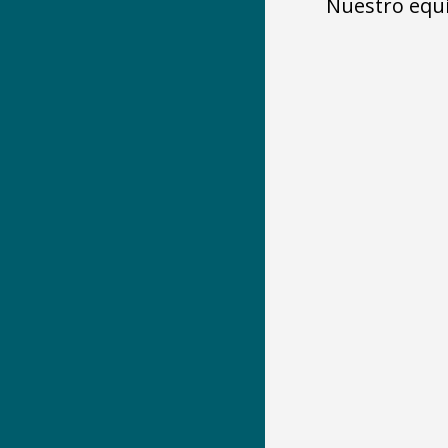
Nuestro equi
Honestida
Impulsamos desde 
cuidadoso que cum
de nue