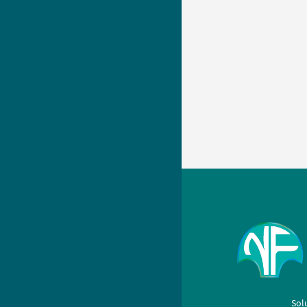
Per
Trabajamos con f
cumplir con los ob
resultados 100 % co
Sol