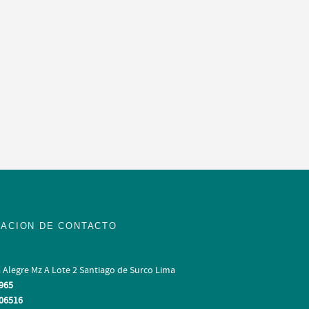
Objetividad
ntre las
Aseguramos una comunicación fluida, clara y
empresas
sincera entre clientes y empresa, respetando cada
acuerdo pactado.
ACION DE CONTACTO
a Alegre Mz A Lote 2 Santiago de Surco Lima
965
06516