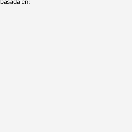
 basada en:
Trabajo en equipo
onstante,
Desarrollamos las aptitudes de nuestros
 con las
colaboradores, junto con las ideas de los clientes
.
para obtener un óptimo producto final.