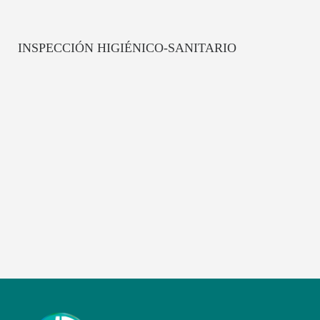
INSPECCIÓN HIGIÉNICO-SANITARIO
servicios de alimentación
colectiva
Buenas Prácticas de Manufactura